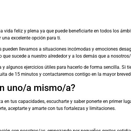
vida feliz y plena ya que puede beneficiarte en todos los ámbito
 una excelente opción para ti.
ts pueden llevarnos a situaciones incómodas y emociones desa
 lo que sucede a nuestro alrededor y a los demás que a nosotro
y algunos ejercicios útiles para hacerlo de forma sencilla. Si ti
tuita de 15 minutos y contactaremos contigo en la mayor breved
con uno/a mismo/a?
za en tus capacidades, escucharte y saber ponerte en primer lugar
rte, aceptarte y amarte con tus fortalezas y limitaciones.
ción con nosotros/as, empezando por pequeños gestos cotidian