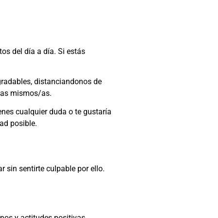
s del día a día. Si estás
gradables, distanciandonos de
s/as mismos/as.
enes cualquier duda o te gustaría
ad posible.
 sin sentirte culpable por ello.
os y actitudes positivas.