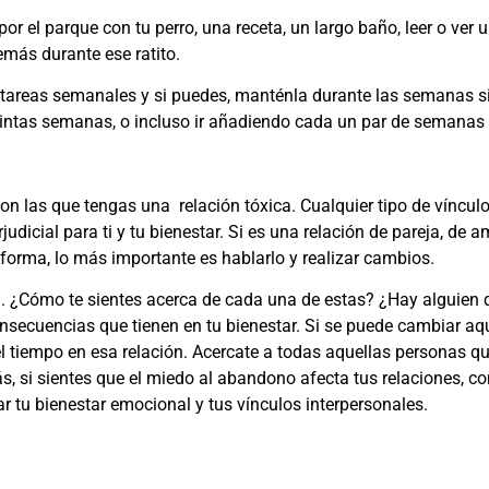
r el parque con tu perro, una receta, un largo baño, leer o ver 
emás durante ese ratito.
de tareas semanales y si puedes, manténla durante las semanas s
distintas semanas, o incluso ir añadiendo cada un par de semanas
on las que tengas una relación tóxica. Cualquier tipo de víncul
udicial para ti y tu bienestar. Si es una relación de pareja, de a
forma, lo más importante es hablarlo y realizar cambios.
ida. ¿Cómo te sientes acerca de cada una de estas? ¿Hay alguien
onsecuencias que tienen en tu bienestar. Si se puede cambiar aq
l tiempo en esa relación. Acercate a todas aquellas personas qu
ás, si sientes que el miedo al abandono afecta tus relaciones, 
r tu bienestar emocional y tus vínculos interpersonales.