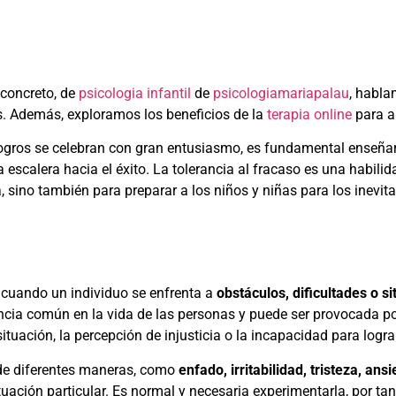
 concreto, de
psicologia infantil
de
psicologiamariapalau
, habla
as. Además, exploramos los beneficios de la
terapia online
para a
ogros se celebran con gran entusiasmo, es fundamental enseñar
a escalera hacia el éxito. La tolerancia al fracaso es una habili
, sino también para preparar a los niños y niñas para los inevit
 cuando un individuo se enfrenta a
obstáculos, dificultades o s
ncia común en la vida de las personas y puede ser provocada p
ituación, la percepción de injusticia o la incapacidad para logra
de diferentes maneras, como
enfado, irritabilidad, tristeza, an
tuación particular. Es normal y necesaria experimentarla, por ta