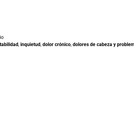
io
itabilidad
,
inquietud
,
dolor crónico
,
dolores de cabeza y problem